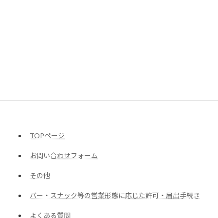
星野行政書士事務所
〒182-0026
東京都調布市小島町2-45-21千早ビル301
TEL : 042-428-3158
受付 : 10:30～18:00（土日祝除く）
TOPページ
お問い合わせフォーム
その他
バー・スナック等の営業形態に応じた許可・届出手続き
よくある質問