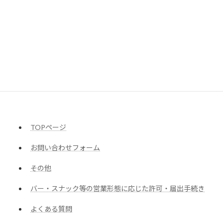
星野行政書士事務所
〒182-0026
東京都調布市小島町2-45-21千早ビル301
TEL : 042-428-3158
受付 : 10:30～18:00（土日祝除く）
TOPページ
お問い合わせフォーム
その他
バー・スナック等の営業形態に応じた許可・届出手続き
よくある質問