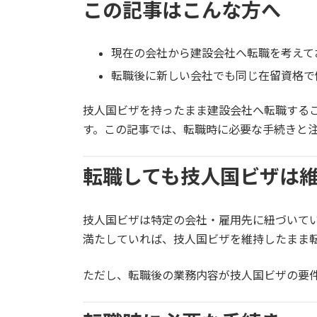
この記事はこんな方へ
新
日
時
:
現在の会社から建設会社へ転職を考えて
転職後に新しい会社でも同じ在留資格で
技人国ビザを持ったまま建設会社へ転職する
す。この記事では、転職時に必要な手続きと
転職しても技人国ビザは
技人国ビザは特定の会社・雇用先に紐づいて
満たしていれば、技人国ビザを維持したまま
ただし、転職後の業務内容が技人国ビザの要