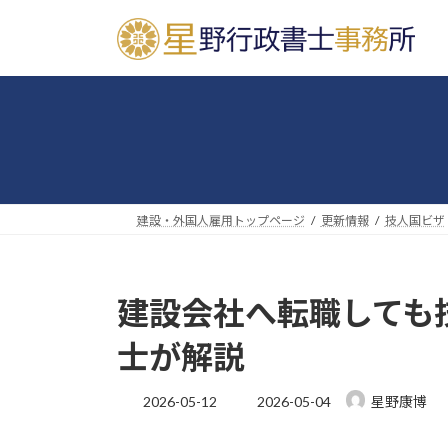
コ
ナ
ン
ビ
テ
ゲ
ン
ー
ツ
シ
へ
ョ
ス
ン
キ
に
ッ
移
建設・外国人雇用トップページ
更新情報
技人国ビザ
プ
動
建設会社へ転職しても
士が解説
最
2026-05-12
2026-05-04
星野康博
終
更