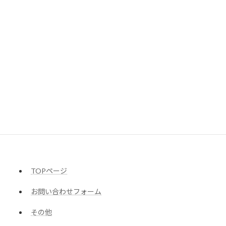
星野行政書士事務所
〒182-0026
東京都調布市小島町2-45-21千早ビル301
TEL : 042-428-3158
受付 : 10:30～18:00（土日祝除く）
TOPページ
お問い合わせフォーム
その他