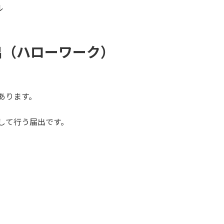
ル
出（ハローワーク）
あります。
して行う届出です。