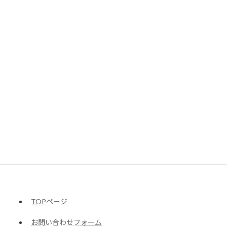
星野行政書士事務所
〒182-0026
東京都調布市小島町2-45-21千早ビル301
TEL : 042-428-3158
受付 : 10:30～18:00（土日祝除く）
TOPページ
お問い合わせフォーム